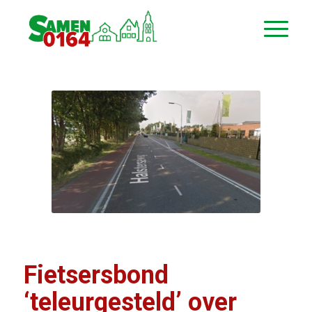
Fietsersbond
‘teleurgesteld’ over