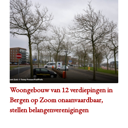
Woongebouw van 12 verdiepin­gen in
Bergen op Zoom onaanvaard­baar,
stellen belangen­ver­e­ni­gin­gen