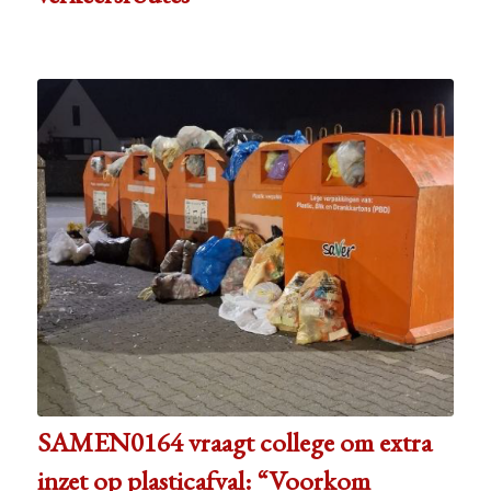
SAMEN0164 vraagt college om extra
inzet op plasticafval: “Voorkom