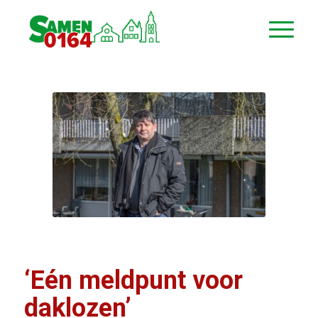
‘Eén meldpunt voor
daklozen’