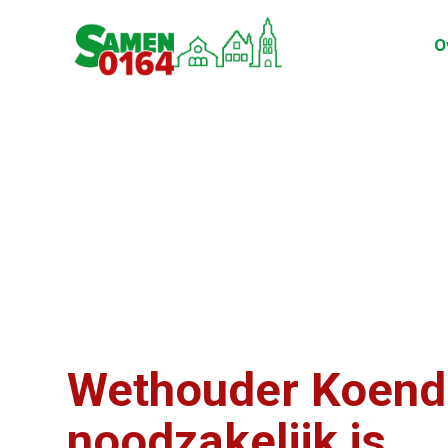
O
Wethouder Koender
noodzakelijk is