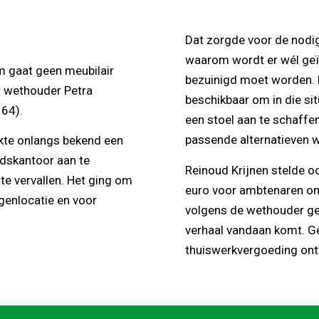
Dat zorgde voor de nodige
waarom wordt er wél geïnv
gaat geen meubilair
bezuinigd moet worden. D
rt wethouder Petra
beschikbaar om in die sit
64).
een stoel aan te schaffen.
passende alternatieven 
kte onlangs bekend een
adskantoor aan te
Reinoud Krijnen stelde o
 te vervallen. Het ging om
euro voor ambtenaren om 
genlocatie en voor
volgens de wethouder gee
verhaal vandaan komt. G
thuiswerkvergoeding ont