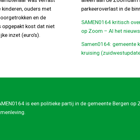
eambtenaar was verrast
alleen aan de Zoomdam bi
 kinderen, ouders met
parkeeroverlast in de bin
 doorgetrokken en de
SAMEN0164 kritisch over 
 opgepakt kost dat niet
op Zoom – Al het nieuws
ke inzet (euro’s).
Samen0164: gemeente kom
kruising (zuidwestupdate
MEN0164 is een politieke partij in de gemeente Bergen op Zo
menleving.