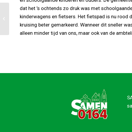
en schoolgaande kinderen en ouders. De gemeent
dat het ’s ochtends zo druk was met schoolgaande
De Gevangenenpoort
kinderwagens en fietsers. Het fietspad is nu rood
voor het toeristische
kruising beter gemarkeerd. Wanneer dit sneller was
zomerseizoen hersteld
alleen minder tijd van ons, maar ook van de ambtelij
SA
sa