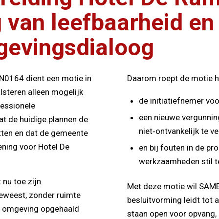
 van leefbaarheid en
gevingsdialoog
N0164 dient een motie in
Daarom roept de motie h
lsteren alleen mogelijk
de initiatiefnemer voo
fessionele
een nieuwe vergunni
at de huidige plannen de
niet‑ontvankelijk te ve
etten en dat de gemeente
ening voor Hotel De
en bij fouten in de p
werkzaamheden stil t
nu toe zijn
Met deze motie wil SAM
eweest, zonder ruimte
besluitvorming leidt tot 
 de omgeving opgehaald
staan open voor opvang, 