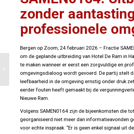
zonder aantasting
professionele om
Bergen op Zoom, 24 februari 2026 – Fractie SAME
om de geplande uitbreiding van Hotel De Ram in Ha
SAMEN0164
te maken wanneer er eerst een zorgvuldige en pro
presenteert met
omgevingsdialoog wordt gevoerd. De partij stelt d
lijsttrekker Reinoud
Krijnen een
leefbaarheid in de omgeving ernstig onder druk z
kandidatenlijst van...
eerder fouten heeft gemaakt bij de vergunningverl
Nieuwe Ram.
Volgens SAMEN0164 zijn de bijeenkomsten die tot 
georganiseerd niet meer dan informatieavonden g
voor echte inspraak. “Er is geen enkel signaal uit