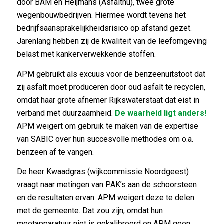
door BAM en Heijmans (Asfaltnu), twee grote
wegenbouwbedrijven. Hiermee wordt tevens het
bedrijfsaansprakelijkheidsrisico op afstand gezet.
Jarenlang hebben zij de kwaliteit van de leefomgeving
belast met kankerverwekkende stoffen.
APM gebruikt als excuus voor de benzeenuitstoot dat
zij asfalt moet produceren door oud asfalt te recyclen,
omdat haar grote afnemer Rijkswaterstaat dat eist in
verband met duurzaamheid.
De waarheid ligt anders!
APM weigert om gebruik te maken van de expertise
van SABIC over hun succesvolle methodes om o.a.
benzeen af te vangen.
De heer Kwaadgras (wijkcommissie Noordgeest)
vraagt naar metingen van PAK’s aan de schoorsteen
en de resultaten ervan. APM weigert deze te delen
met de gemeente. Dat zou zijn, omdat hun
meetapparatuur niet is gekalibreerd en APM geen