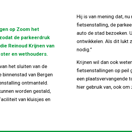
Hij is van mening dat, nu
fietsenstalling, de park
gen op Zoom het
auto de stad bezoeken. U
 zodat de parkeerdruk
ontwikkelen. Als dit lukt
die Reinoud Krijnen van
nodig.”
ster en wethouders.
Krijnen wil dan ook wete
van het sluiten van de
fietsenstallingen op peil
de binnenstad van Bergen
een plaatsvervangende t
enstalling ontmanteld.
hier gebruik van, ook om z
r kunnen worden gestald,
ciliteit van kluisjes en