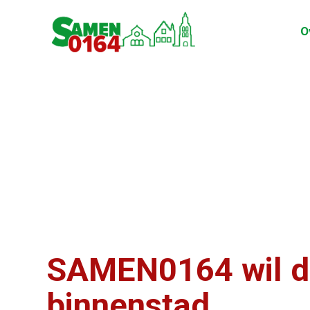
O
SAMEN0164 wil dui
binnenstad