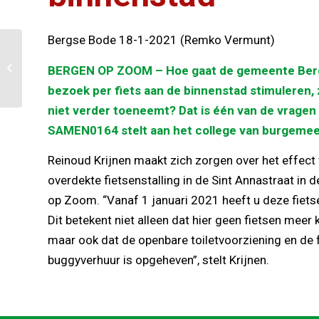
Bergse Bode 18-1-2021 (Remko Vermunt)
Raadslid Reinoud
Krijnen: “Stapje in
BERGEN OP ZOOM – Hoe gaat de gemeente Ber
goede richting”
bezoek per fiets aan de binnenstad stimuleren,
niet verder toeneemt? Dat is één van de vragen 
SAMEN0164 stelt aan het college van burgemee
Reinoud Krijnen maakt zich zorgen over het effect 
overdekte fietsenstalling in de Sint Annastraat in 
op Zoom. “Vanaf 1 januari 2021 heeft u deze fiets
Dit betekent niet alleen dat hier geen fietsen mee
maar ook dat de openbare toiletvoorziening en de fa
buggyverhuur is opgeheven”, stelt Krijnen.