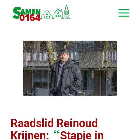
Raadslid Reinoud
“
Krijnen:
Stapje in