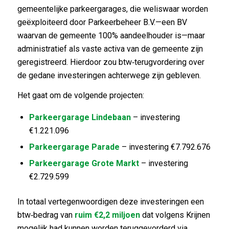
gemeentelijke parkeergarages, die weliswaar worden
geëxploiteerd door Parkeerbeheer B.V.—een BV
waarvan de gemeente 100% aandeelhouder is—maar
administratief als vaste activa van de gemeente zijn
geregistreerd. Hierdoor zou btw‑terugvordering over
de gedane investeringen achterwege zijn gebleven.
Het gaat om de volgende projecten:
Parkeergarage Lindebaan
– investering
€1.221.096
Parkeergarage Parade
– investering €7.792.676
Parkeergarage Grote Markt
– investering
€2.729.599
In totaal vertegenwoordigen deze investeringen een
btw‑bedrag van
ruim €2,2 miljoen
dat volgens Krijnen
mogelijk had kunnen worden teruggevorderd via