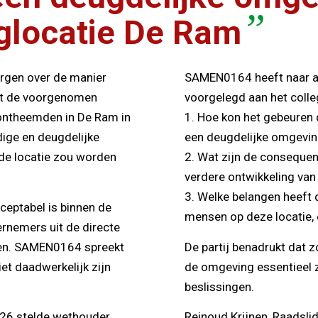
”
nglocatie De Ram
orgen over de manier
SAMEN0164 heeft naar aa
t de voorgenomen
voorgelegd aan het coll
 ontheemden in De Ram in
1. Hoe kon het gebeuren 
dige en deugdelijke
een deugdelijke omgevi
 de locatie zou worden
2. Wat zijn de consequen
verdere ontwikkeling va
3. Welke belangen heeft 
eptabel is binnen de
mensen op deze locatie, 
ernemers uit de directe
nen. SAMEN0164 spreekt
De partij benadrukt dat 
et daadwerkelijk zijn
de omgeving essentieel z
beslissingen.
026 stelde wethouder
Reinoud Krijnen, Raads