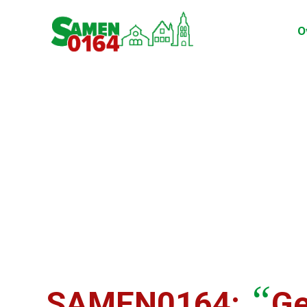
O
“
SAMEN0164:
Ge