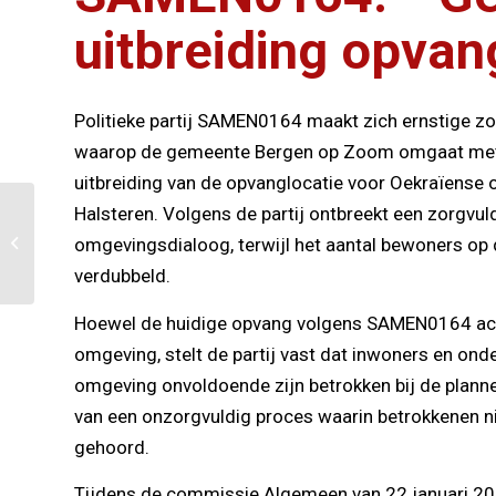
uitbreiding opva
Politieke partij SAMEN0164 maakt zich ernstige z
waarop de gemeente Bergen op Zoom omgaat me
uitbreiding van de opvanglocatie voor Oekraïense
Halsteren. Volgens de partij ontbreekt een zorgvul
Voor Yvette
omgevingsdialoog, terwijl het aantal bewoners op
(SAMEN0164) ligt de lat
nooit te hoog
verdubbeld.
Hoewel de huidige opvang volgens SAMEN0164 acc
omgeving, stelt de partij vast dat inwoners en ond
omgeving onvoldoende zijn betrokken bij de plan
van een onzorgvuldig proces waarin betrokkenen ni
gehoord.
Tijdens de commissie Algemeen van 22 januari 2